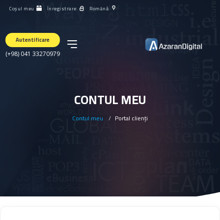
Coșul meu
Înregistrare
Română
Autentificare
(+98) 041 33270979
CONTUL MEU
Contul meu
Portal clienți