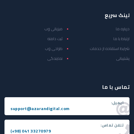
لینک سریع
درباره ما
میزبانی وب
ارتباط با ما
ثبت دامنه
شرایط استفاده از حدمات
طراحی وب
پشتیبانی
نمایندگی
تماس با ما
ایمیل:
support@azarandigital.com
تلفن تماس:
(+98) 041 33270979